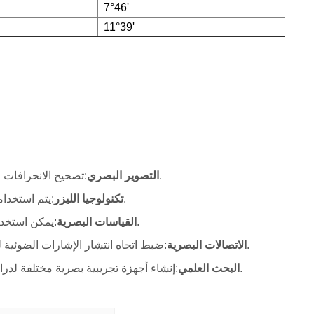
7°46'
11°39'
:تصحيح الانحرافات والانحرافات اللونية، وتحسين جودة التصوير، وجعل الصور أكثر وضوحًا ودقة.
التصوير البصري
:يتم استخدامه لضبط اتجاه وزاوية شعاع الليزر لتحقيق التحكم الدقيق في توجيه الشعاع.
تكنولوجيا الليزر
:يمكن استخدام منشورات الإسفين كعناصر بصرية مهمة لتوليد اختلافات المسار البصري.
القياسات البصرية
:ضبط اتجاه انتشار الإشارات الضوئية لتحقيق التبديل والاقتران للإشارات الضوئية بين المسارات الضوئية المختلفة.
الاتصالات البصرية
:إنشاء أجهزة تجريبية بصرية مختلفة لدراسة خصائص استقطاب الضوء وقوانين انكسار وانعكاس الضوء وما إلى ذلك.
البحث العلمي