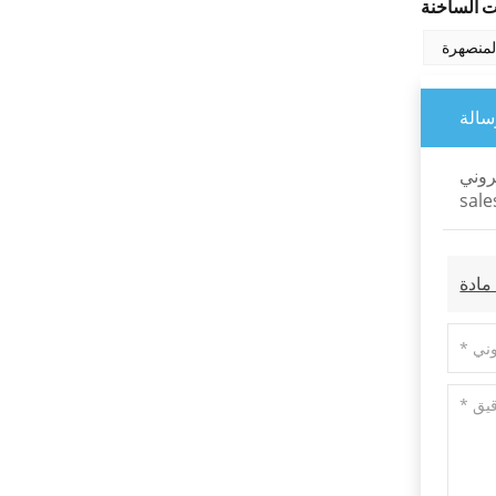
البصرية عالية الدقة
لمنصهرة
اقرأ المزيد
سالة
مرايا ثنائية اللون متعددة
النطاقات
روني:
اقرأ المزيد
sal