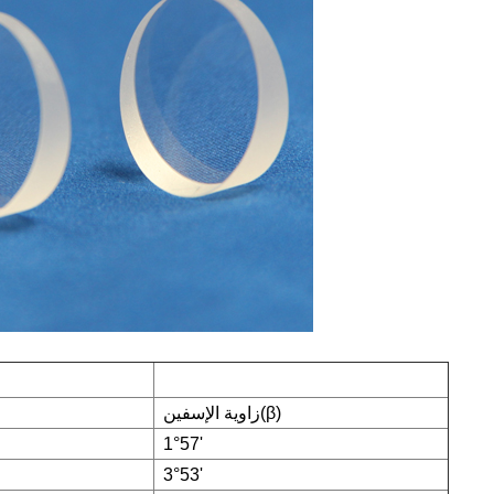
)
β
زاوية الإسفين(
1°57'
3°53'