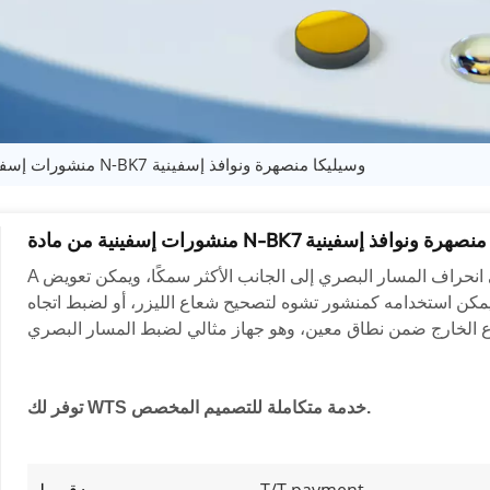
منشورات إسفينية من مادة N-BK7 وسيليكا منصهرة ونوافذ إسفينية
 من مادة N-BK7 وسيليكا منصهرة ونوافذ إسفينية
نحراف المسار البصري إلى الجانب الأكثر سمكًا، ويمكن تعويض
A
يمكن استخدامه كمنشور تشوه لتصحيح شعاع الليزر، أو لضبط اتجاه
توفر لك WTS خدمة متكاملة للتصميم المخصص.