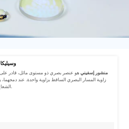
日语
Türk
Tiếng Việt
中文
منشورات إسفينية
منشور إسفيني
هو عنصر بصري ذو مستوى مائل، قادر على ا
زاوية المسار البصري الساقط بزاوية واحدة. عند دمجهما، 
الشعاع الخارج ضمن نطاق معين، وهو جهاز مثالي لضبط المسار البصري.