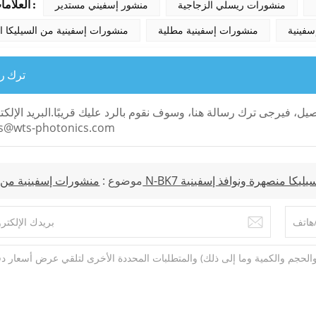
العلامات الساخنة :
منشورات ريسلي الزجاجية
منشور إسفيني مستدير
سفينية
منشورات إسفينية مطلية
منشورات إسفينية من السيليكا ا
ترك ر
اصيل، فيرجى ترك رسالة هنا، وسوف نقوم بالرد عليك قريبًا.البريد الإلكت
es@wts-photonics.com
رات إسفينية من مادة N-BK7 وسيليكا منصهرة ونوافذ إسفينية
موضوع :