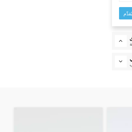
ُقدِّم
ة
ي
ب