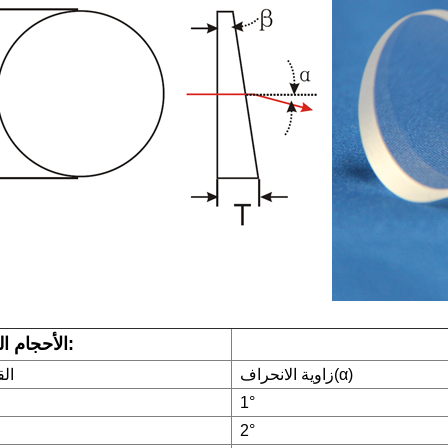
الأحجام النموذجية:
)
α
زاوية الانحراف(
ال
1°
2°