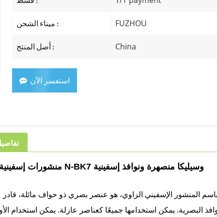
T/T payment
قسط :
FUZHOU
ميناء الشحن :
China
أصل المنتج :
استفسر الآن
تفاصيل
منشورات إسفينية من مادة N-BK7 وسيليكا منصهرة ونوافذ إسفينية
 باسم المنشور الإسفيني الزاوي، هو عنصر بصري ذو حواف مائلة، قادر 
وافذ البصرية. يمكن استخدامها جميعًا كعناصر عازلة. يمكن استخدام الأو