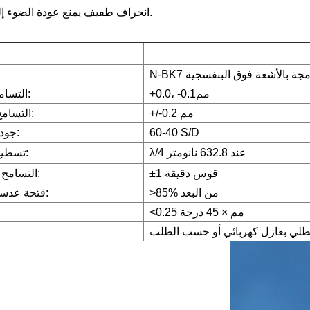
انحراف طفيف يمنع عودة الضوء إلى المصدر.
+0.0، -0.1مم
التسامح البعدي:
+/-0.2 مم
التسامح الفكري:
60-40 S/D
جودة السطح:
λ/4 عند 632.8 نانومتر
تسطيح السطح:
±1 قوس دقيقة
التسامح الإسفيني:
>85% من البعد
فتحة عدسة واضحة:
<0.25 مم × 45 درجة
طلي بعازل كهربائي أو حسب الطلب