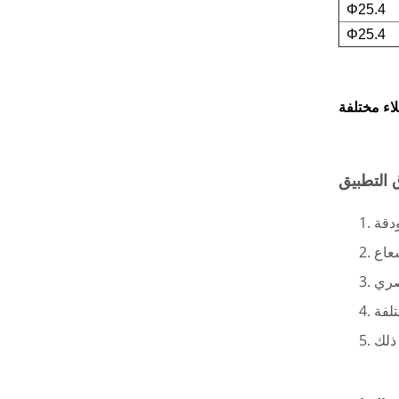
Φ25.4
بصريات الاستقطاب
Φ25.4
منتجات جديدة
لوحة موجية عالية الدقة
ومنخفضة الترتيب
اقرأ المزيد
منشورات إسفينية من
مادة N-BK7 وسيليكا
منصهرة ونوافذ إسفينية
اقرأ المزيد
المنشورات المعينية