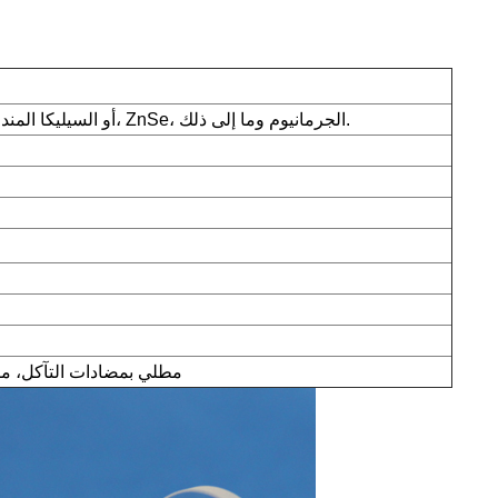
N-BK7 أو السيليكا المندمجة بالأشعة فوق البنفسجية، ZnSe، الجرمانيوم وما إلى ذلك.
مطلي بمضادات التآكل، م