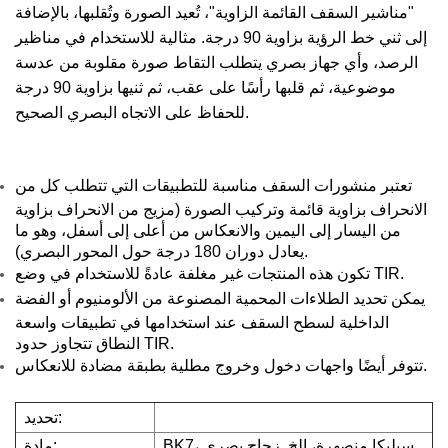
"مناشير السقف القائمة الزاوية"، تُعيد الصورة وتُقلبها، بالإضافة
إلى ثني خط الرؤية بزاوية 90 درجة. مثالية للاستخدام في مناظير
الرصد، وأي جهاز بصري يتطلب التقاط صورة مقلوبة من عدسة
موضوعية، ثم قلبها رأسًا على عقب، ثم ثنيها بزاوية 90 درجة
للحفاظ على الاتجاه البصري الصحيح.
تعتبر منشورات السقف مناسبة للتطبيقات التي تتطلب كل من
الانحراف بزاوية قائمة وتركيب الصورة (مزيج من الانحراف بزاوية
من اليسار إلى اليمين والانعكاس من أعلى إلى أسفل، وهو ما
يعادل دوران 180 درجة حول المحور البصري).
تكون هذه المنتجات غير مغلفة عادةً للاستخدام في وضع TIR.
يمكن تحديد الطلاءات المحمية المصنوعة من الألومنيوم أو الفضة
الداخلية لسطح السقف عند استخدامها في تطبيقات واسعة
النطاق تتجاوز حدود TIR.
تتوفر أيضًا واجهات دخول وخروج مطلية بطبقة مضادة للانعكاس.
تحديد:
BK7، سيليكا منصهرة، إلخ. زجاج بصري
مادة: