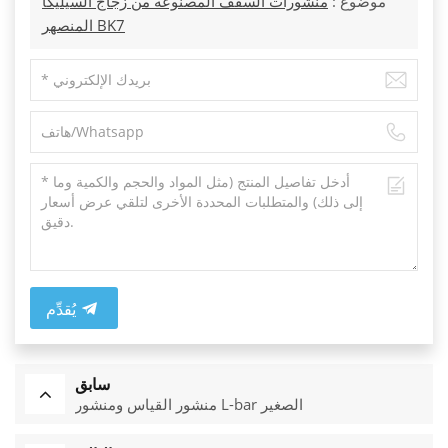
موضوع :
منشورات السقف المصنوعة من زجاج السيليكا
المنصهر BK7
يُقدِّم
سابق
منشور القياس ومنشور L-bar الصغير