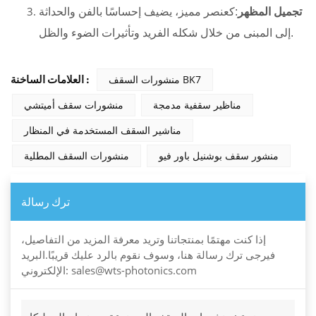
تجميل المظهر
:كعنصر مميز، يضيف إحساسًا بالفن والحداثة
إلى المبنى من خلال شكله الفريد وتأثيرات الضوء والظل.
منشورات السقف BK7
العلامات الساخنة :
مناظير سقفية مدمجة
منشورات سقف أميتشي
مناشير السقف المستخدمة في المنظار
منشور سقف بوشنيل باور فيو
منشورات السقف المطلية
ترك رسالة
إذا كنت مهتمًا بمنتجاتنا وتريد معرفة المزيد من التفاصيل،
فيرجى ترك رسالة هنا، وسوف نقوم بالرد عليك قريبًا.البريد
الإلكتروني: sales@wts-photonics.com