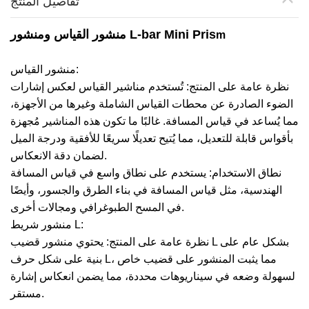
تفاصيل المنتج
منشور القياس ومنشور L-bar Mini Pris
m
منشور القياس:
نظرة عامة على المنتج: تُستخدم مناشير القياس لعكس إشارات
الضوء الصادرة عن محطات القياس الشاملة وغيرها من الأجهزة،
مما يُساعد في قياس المسافة. غالبًا ما تكون هذه المناشير مُجهزة
بأقواس قابلة للتعديل، مما يُتيح تعديلًا سريعًا للأفقية ودرجة الميل
لضمان دقة الانعكاس.
نطاق الاستخدام: يستخدم على نطاق واسع في قياس المسافة
الهندسية، مثل قياس المسافة في بناء الطرق والجسور، وأيضًا
في المسح الطبوغرافي ومجالات أخرى.
منشور شريط L:
نظرة عامة على المنتج: يحتوي منشور قضيب L بشكل عام على
بنية على شكل حرف L، مما يثبت المنشور على قضيب خاص
لسهولة وضعه في سيناريوهات محددة، مما يضمن انعكاس إشارة
مستقر.