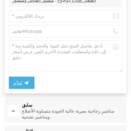
منشور القياس ومنشور L-bar الصغير
موضوع :
يُقدِّم
سابق
مناشير زجاجية بصرية عالية الجودة متساوية الأضلاع
ومناشير تشتتية