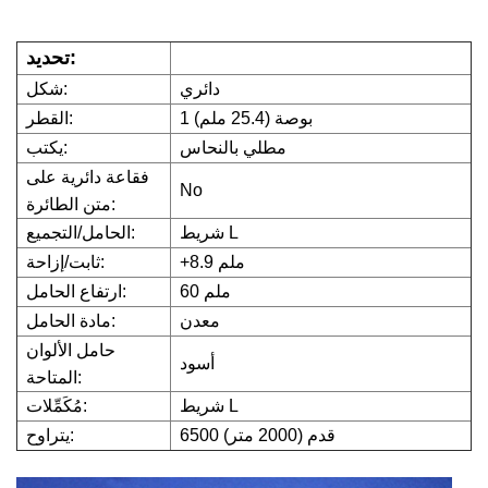
تحديد:
دائري
شكل:
1 بوصة (25.4 ملم)
القطر:
مطلي بالنحاس
يكتب:
فقاعة دائرية على
No
متن الطائرة:
شريط L
الحامل/التجميع:
+8.9 ملم
ثابت/إزاحة:
60 ملم
ارتفاع الحامل:
معدن
مادة الحامل:
حامل الألوان
أسود
المتاحة:
شريط L
مُكَمِّلات:
6500 قدم (2000 متر)
يتراوح: