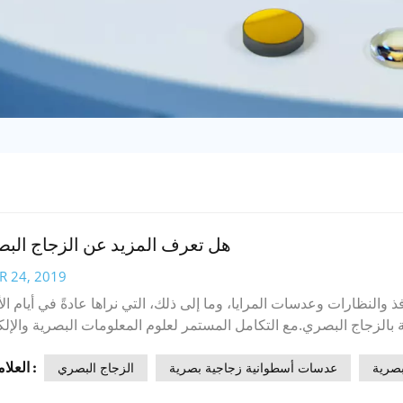
هل تعرف المزيد عن الزجاج الب
R 24, 2019
ذ والنظارات وعدسات المرايا، وما إلى ذلك، التي نراها عادةً في أيام ال
الزجاج البصري.مع التكامل المستمر لعلوم المعلومات البصرية والإلك
 أساسية للإلكترونيات البصرية، في مجالات النقل البصري، والتخزين ا
العلامات :
معلوماتية الاجتماعية، وخاصةً تطوير تكنولوجيا المعلومات الكهروضوئي
صرية
عدسات أسطوانية زجاجية بصرية
الزجاج البصري
فتك بالزجاج البصري؟ لنقدم لك اليوم لمحة عنه.يُعدّ الزجاج البصري 