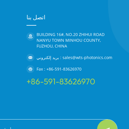
الضوء الأ
تحويل الضوء الطبيعي غير المستقطب إلى ضوء مستقطب، ب
اتصل بنا
غشاء التعويض هو تصحيح فرق الطور النا
BUILDING 16#, NO.20 ZHIHUI ROAD
NANYU TOWN MINHOU COUNTY,
FUZHOU, CHINA
السطوع / ورقة المنشور / غشاء المكثف: يُطلق ع
بريد إلكتروني : sales@wts-photonics.com
فيلم التظليل / الغراء الأسود والأبيض الغراء التظليل ا
Fax : +86-591-83626970
من تأثير التظليل الثابت (تغطية الضوء الجانبي وموضع ضوء
+86-591-83626970
إليه بالغراء الأسود والأبيض (يمكن