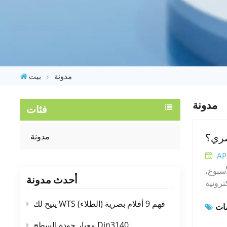
مدونة
بيت
مدونة
فئات
مدونة
صري؟
AP
أسبوع،
أحدث مدونة
ترونية
لبصري،
يتيح لك WTS فهم 9 أفلام بصرية (الطلاء)
ة. أحد
أساسًا
معيار جودة السطح Din3140