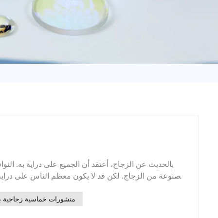
日语
Türk
Tiếng Việt
中文
بالحديث عن الزجاج، أعتقد أن الجميع على دراية به. النواف
مصنوعة من الزجاج. لكن قد لا يكون معظم الناس على دراية ب
وعلوم المواد الجديدة، يتطور تطبيق الزجاج البصري، كمادة
والعرض الكهروضوئي، بوتيرة سريعة، ليصبح بذلك جزءًا من ال
منشورات خماسية زجاجية ب
الشروط الأساسية لذلك هو توفر الزجاج البصري.ما مدى معر