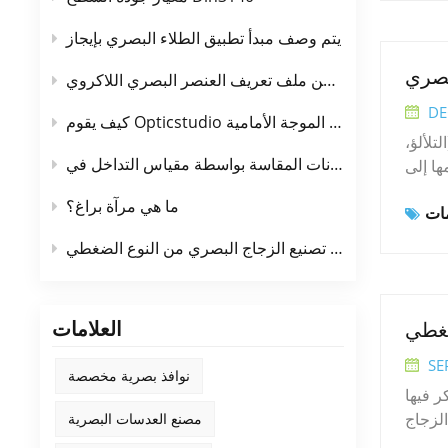
علومات
عًا في
يتم وصف مبدأ تطبيق الطلاء البصري بإيجاز
لتطوير
بصري
طريقة الكشف عن ملف تعريف العنصر البصري اللاكروي
عالية،
ة لدرجات
DE
كيف يقوم Opticstudio بأخذ العينات في حساب الموجة الأمامية
لنوافذ
تلألؤ،
رة على
OpticStu
ها إلى
ملون ③
 وبنية
وارتز
ما هي مرآة براغ؟
غييرات
ا كنت
 أنواع أساسية:1. مطيافية التلألؤبما في
مبدأ تصنيع الزجاج البصري من النوع الضغطي
يل طيف
 الرنين
فية كرة المس، مطيافية الامتصاص الذري، إلخ.3. طريقة طيف
العلامات
ضغطي
لدائري
SE
نوافذ بصرية مخصصة
ر فيها
الزجاج
مصنع العدسات البصرية
ها. تم