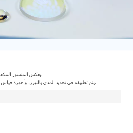
日语
Türk
Tiếng Việt
中文
يعكس المنشور المكعب الزاوي، ذو الوجوه الثلاثة العمودية، الضوء بدقة ليعود على طول المسار الأصلي.
يتم تطبيقه في تحديد المدى بالليزر، وأجهزة قياس التداخل الضوئي، وقياس الزاوية ومعايرة المسار الضوئي في مجال الفضاء الجوي.