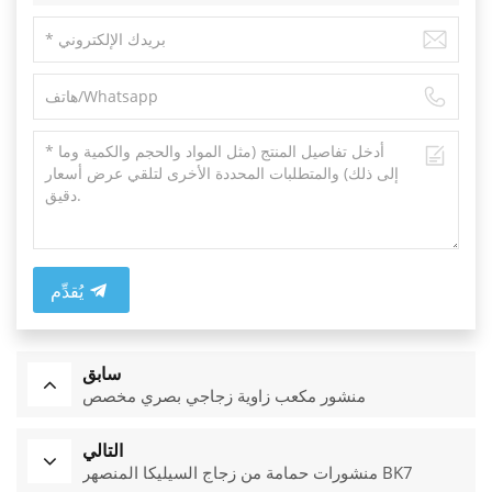
يُقدِّم
سابق
منشور مكعب زاوية زجاجي بصري مخصص
التالي
منشورات حمامة من زجاج السيليكا المنصهر BK7