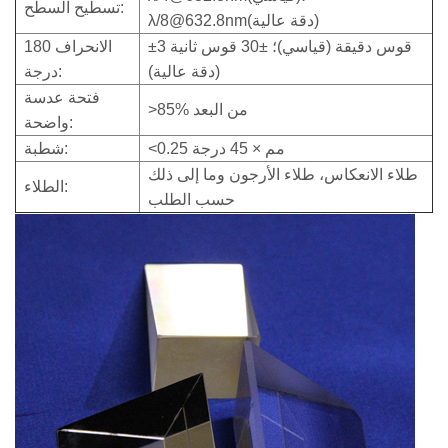
تسطيح السطح:
λ/8@632.8nm(دقة عالية)
±3 قوس دقيقة (قياسي)؛ ±30 قوس ثانية
الانحراف 180
(دقة عالية)
درجة:
فتحة عدسة
>85% من البعد
واضحة:
<0.25 مم × 45 درجة
شطبة:
طلاء الانعكاس، طلاء الأرجون وما إلى ذلك
الطلاء:
حسب الطلب