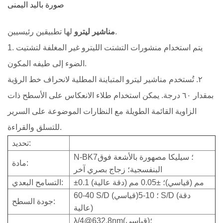
صورة باليد اليمنى
لها تطبيقين رئيسيين.
مناشير ليترو
1. يتم استخدام منشورات التشتت الليترو غير المغلفة لتشتيت
الضوء إلى طيفه المكون.
٢. تُستخدم مناشير ليترو المتباينة المطلية لانحراف خط الرؤية
بمقدار ٦٠ درجة. يمكن استخدام طلاء الانعكاس على الأسطح ذات
الزاوية القائمة الطويلة مع النظارات الموضوعة على السرير
للتسلق والقراءة.
تحديد:
N-BK7؛ سيليكا مصهورة بالأشعة فوق
مادة:
البنفسجية؛ زجاج بصري آخر
±0.1 مم (قياسي)؛ ±0.05 مم (دقة عالية)
التسامح البعدي:
60-40 S/D (قياسي)؛ 10-5 S/D (دقة
جودة السطح:
عالية)
λ/4@632.8nm(قياسي)؛