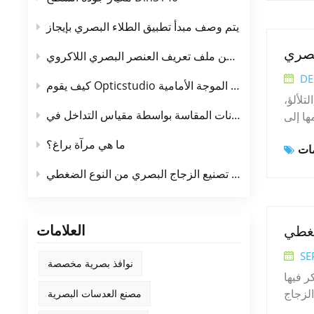
علومات
عًا في
يتم وصف مبدأ تطبيق الطلاء البصري بإيجاز
لتطوير
بصري
طريقة الكشف عن ملف تعريف العنصر البصري اللاكروي
عالية،
ة لدرجات
DE
كيف يقوم Opticstudio بأخذ العينات في حساب الموجة الأمامية
لنوافذ
تلألؤ،
رة على
OpticStu
ها إلى
ملون ③
 وبنية
وارتز
ما هي مرآة براغ؟
غييرات
ا كنت
 أنواع أساسية:1. مطيافية التلألؤبما في
مبدأ تصنيع الزجاج البصري من النوع الضغطي
يل طيف
 الرنين
فية كرة المس، مطيافية الامتصاص الذري، إلخ.3. طريقة طيف
العلامات
ضغطي
لدائري
SE
نوافذ بصرية مخصصة
ر فيها
الزجاج
مصنع العدسات البصرية
ها. تم