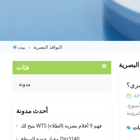
النوافذ البصرية
بيت
 البصرية
فئات
مدونة
صري؟
AP
أسبوع،
أحدث مدونة
ترونية
لبصري،
يتيح لك WTS فهم 9 أفلام بصرية (الطلاء)
ة. أحد
أساسًا
معيار جودة السطح Din3140