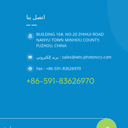
الضوء الأ
تحويل الضوء الطبيعي غير المستقطب إلى ضوء مستقطب، ب
اتصل بنا
غشاء التعويض هو تصحيح فرق الطور النا
BUILDING 16#, NO.20 ZHIHUI ROAD
NANYU TOWN MINHOU COUNTY,
FUZHOU, CHINA
السطوع / ورقة المنشور / غشاء المكثف: يُطلق ع
بريد إلكتروني : sales@wts-photonics.com
فيلم التظليل / الغراء الأسود والأبيض الغراء التظليل ا
Fax : +86-591-83626970
من تأثير التظليل الثابت (تغطية الضوء الجانبي وموضع ضوء
+86-591-83626970
إليه بالغراء الأسود والأبيض (يمكن