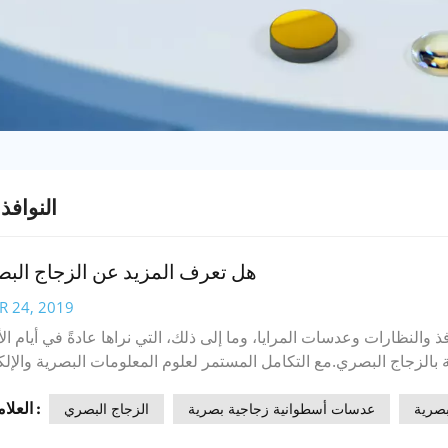
النوافذ
هل تعرف المزيد عن الزجاج الب
R 24, 2019
ذ والنظارات وعدسات المرايا، وما إلى ذلك، التي نراها عادةً في أيام ال
الزجاج البصري.مع التكامل المستمر لعلوم المعلومات البصرية والإلك
 أساسية للإلكترونيات البصرية، في مجالات النقل البصري، والتخزين ا
العلامات :
معلوماتية الاجتماعية، وخاصةً تطوير تكنولوجيا المعلومات الكهروضوئي
صرية
عدسات أسطوانية زجاجية بصرية
الزجاج البصري
فتك بالزجاج البصري؟ لنقدم لك اليوم لمحة عنه.يُعدّ الزجاج البصري 