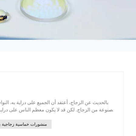
日语
Türk
Tiếng Việt
中文
بالحديث عن الزجاج، أعتقد أن الجميع على دراية به. النواف
مصنوعة من الزجاج. لكن قد لا يكون معظم الناس على دراية ب
وعلوم المواد الجديدة، يتطور تطبيق الزجاج البصري، كمادة
والعرض الكهروضوئي، بوتيرة سريعة، ليصبح بذلك جزءًا من ال
منشورات خماسية زجاجية ب
الشروط الأساسية لذلك هو توفر الزجاج البصري.ما مدى معر