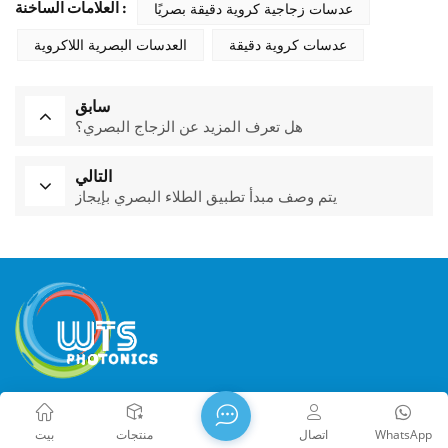
عدسات زجاجية كروية دقيقة بصريًا
العلامات الساخنة :
عدسات كروية دقيقة
العدسات البصرية اللاكروية
سابق
هل تعرف المزيد عن الزجاج البصري؟
التالي
يتم وصف مبدأ تطبيق الطلاء البصري بإيجاز
تأسست شركة WTS PHOTONICS CO.,LTD في عام 2009 وحصلت
WhatsApp
اتصال
منتجات
بيت
على جائزة المؤسسة الوطنية للتكنولوجيا الفائقة في عام 2021،