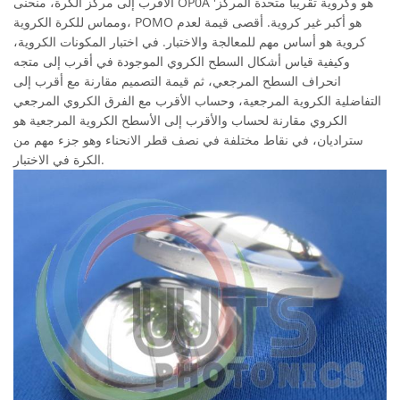
الأقرب إلى مركز الكرة، منحنى OP0A 'هو وكروية تقريبا متحدة المركز
ومماس للكرة الكروية، POMO هو أكبر غير كروية. أقصى قيمة لعدم
كروية هو أساس مهم للمعالجة والاختبار. في اختبار المكونات الكروية،
وكيفية قياس أشكال السطح الكروي الموجودة في أقرب إلى متجه
انحراف السطح المرجعي، ثم قيمة التصميم مقارنة مع أقرب إلى
التفاضلية الكروية المرجعية، وحساب الأقرب مع الفرق الكروي المرجعي
الكروي مقارنة لحساب والأقرب إلى الأسطح الكروية المرجعية هو
ستراديان، في نقاط مختلفة في نصف قطر الانحناء وهو جزء مهم من
الكرة في الاختبار.