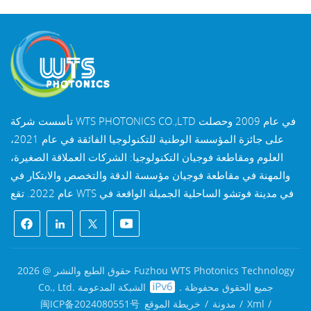
تأسست شركة WTS PHOTONICS CO.,LTD في عام 2009 وحصلت
على جائزة المؤسسة الوطنية للتكنولوجيا الفائقة في عام 2021،
العلوم ومقاطعة فوجيان التكنولوجيا: الشركات العملاقة الصغيرة،
والمهنة في مقاطعة فوجيان مؤسسة الدقة والتخصص والابتكار في
عام 2022. تقع WTS في مدينة فوتشو الساحلية الجميلة الواقعة في
جنوب شرق الصين، وهي مدينة بصرية شهيرة. تمتلك شركة WTS
11000 متر مربع من مباني المصانع القياسية، وهي مجموعة من
الموظفين الفنيين المهرة، ونظام معالجة بصرية كامل، نظام الطلاء،
ونظام التجميع، ونظام مراقبة الجودة. توفر WTS العملاء مع حلول
حقوق الطبع والنشر @ 2026 Fuzhou WTS Photonics Technology
شاملة للبحث والتطوير والتصميم والتصنيع المكونات البصرية عالية
Co., Ltd. جميع الحقوق محفوظة .
الشبكة المدعومة
الدقة، عدسات التصوير البصري عالية الدقة، ومكونات الليزر عالية
/
Xml
/
مدونة
/
خريطة الموقع
闽ICP备2024080551号