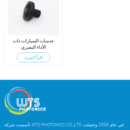
عدسات السيارات ذات
الأداء البصري
اقرأ المزيد
تأسست شركة WTS PHOTONICS CO.,LTD في عام 2009 وحصلت