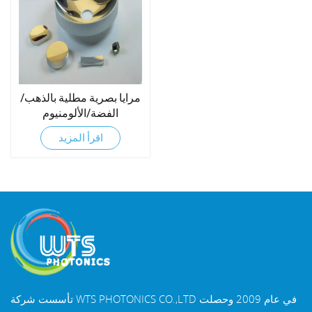
مرايا بصرية مطلية بالذهب/
الفضة/الألومنيوم
اقرأ المزيد
تأسست شركة WTS PHOTONICS CO.,LTD في عام 2009 وحصلت