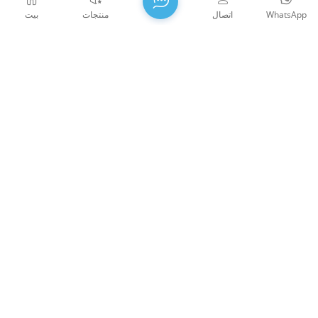
WhatsApp
اتصال
منتجات
بيت
مرايا عازلة ذات نطاق عريض عالية الانعكاس
توفر المرايا العازلة انعكاسًا شبه كلي، مما يقلل الخسائر في
جميع الأنظمة البصرية تقريبًا. زاوية الميل = 45 درجة،
R>99.5% (Rs>99.9%، Rp>99.2%).AOI=0°، R>99.8%