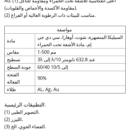
Au: (1) أعلى انعكاسية للأشعة تحت الحمراء ومقاومة للتآكل
(مقاومة الأكسدة والأحماض والقلويات).
(2) مناسب للبيئات ذات الرطوبة العالية أو الفراغ.
مواصفة
السيليكا المنصهرة، شوت، أوهارا، سي دي جي
مادة
إم، مادة الأشعة تحت الحمراء
1-500 مم
مقاس
3λ إلى λ/10 عند 632.8 نانومتر
تسطيح
60/40 إلى 10/5
جودة السطح
الفتحة
90%
الفعالة
AL، Ag، Au
طلاء
التطبيقات الرئيسية:
(1) التصوير الطبي،
(2) الليزر،
(3) الفضاء الجوي، الخ.