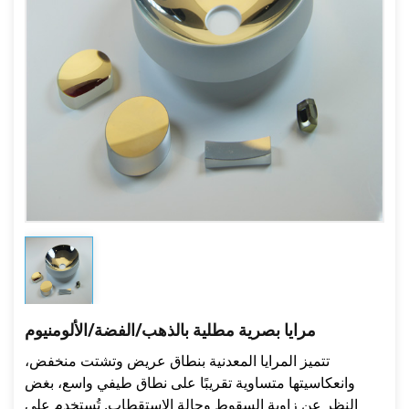
مرايا بصرية مطلية بالذهب/الفضة/الألومنيوم
تتميز المرايا المعدنية بنطاق عريض وتشتت منخفض،
وانعكاسيتها متساوية تقريبًا على نطاق طيفي واسع، بغض
النظر عن زاوية السقوط وحالة الاستقطاب. تُستخدم على