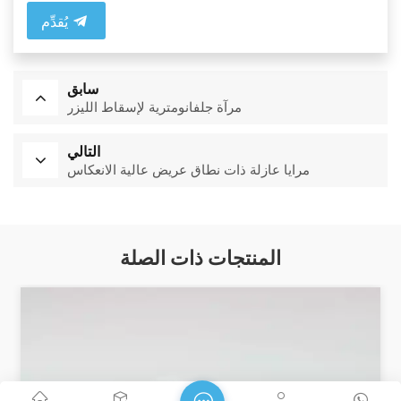
يُقدِّم
سابق
مرآة جلفانومترية لإسقاط الليزر
التالي
مرايا عازلة ذات نطاق عريض عالية الانعكاس
المنتجات ذات الصلة