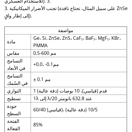
للاستخدام العسكري). 3.
3. تجنب الأضرار الميكانيكية (على سبيل المثال، تحتاج نافذة ZnSe
إلى إطار واقٍ).
مواصفة
Ge، Si، ZnSe، ZnS، CaF₂، BaF₂، MgF₂، KBr،
مادة
PMMA
0.5-600 مم
مقاس
التسامح
+0.0، -0.1مم
في الأبعاد
التسامح
± 0.1 مم
في السُمك
1 قدم (قياسي)، 10 بوصات (دقة عالية)
التوازي
1λ إلى λ/20 عند 632.8 نانومتر
تسطيح
جودة
60/40 (قياسي)، 10/5 (دقة عالية)
السطح
الفتحة
85%
الفعالة