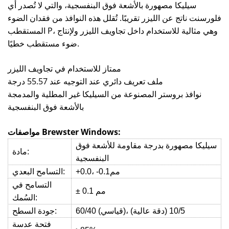
سيليكا مصهورة بالأشعة فوق البنفسجية، والتي لا تُصدر أي
فلورسنت ناتج عن الليزر تقريبًا. تُقلل هذه النوافذ من فقدان الضوء
المستقطب P، وهي مثالية للاستخدام داخل تجاويف الليزر ولإنتاج
ضوء مستقطب خطيًا.
ممتاز للاستخدام في تجاويف الليزر
ملف تعريف دائري عند التوجيه عند 55.57 درجة
نوافذ بروستر المصنوعة من السيليكا غير المطلية والمدمجة
بالأشعة فوق البنفسجية
مواصفات Brewster Windows:
سيليكا مصهورة بدرجة مقاومة للأشعة فوق
مادة:
البنفسجية
+0.0، -0.1مم
التسامح البعدي:
التسامح في
± 0.1 مم
السُمك:
60/40 (قياسي)، 10/5 (دقة عالية)
جودة السطح:
فتحة عدسة