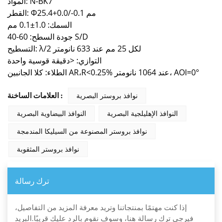
المواد: N-BK7
القطر: Φ25.4+0.0/-0.1 مم
السمك: 1.0±0.1 مم
جودة السطح: 60-40 S/D
التسطيح: λ/2 لكل 25 مم عند 633 نانومتر
التوازي: <دقيقة قوسية واحدة
الطلاء: كلا الجانبين AR،R<0.25% عند 1064 نانومتر، AOI=0°
نوافذ بروستر البصرية
العلامات الساخنة :
النوافذ الإهليلجية البصرية
النوافذ البيضاوية البصرية
نوافذ بروستر المصنوعة من السيليكا المندمجة
نوافذ بروستر المثقوبة
ترك رسالة
إذا كنت مهتمًا بمنتجاتنا وتريد معرفة المزيد من التفاصيل،
فيرجى ترك رسالة هنا، وسوف نقوم بالرد عليك قريبًا.البريد