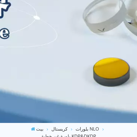
بلورات NLO
كريستال
بيت
بلورة غير خطية KDP&DKDP