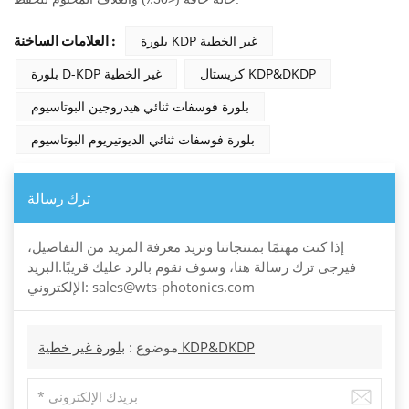
بلورة KDP غير الخطية
العلامات الساخنة :
كريستال KDP&DKDP
بلورة D-KDP غير الخطية
بلورة فوسفات ثنائي هيدروجين البوتاسيوم
بلورة فوسفات ثنائي الديوتيريوم البوتاسيوم
ترك رسالة
إذا كنت مهتمًا بمنتجاتنا وتريد معرفة المزيد من التفاصيل،
فيرجى ترك رسالة هنا، وسوف نقوم بالرد عليك قريبًا.البريد
الإلكتروني: sales@wts-photonics.com
بلورة غير خطية KDP&DKDP
موضوع :