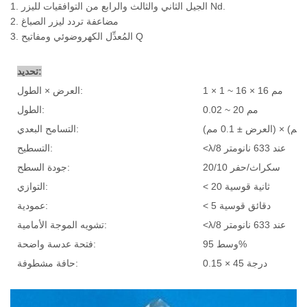
1. الجيل الثاني والثالث والرابع من التوافقيات لليزر Nd.
2. مضاعفة تردد ليزر الصباغ
3. المُعدِّل الكهروضوئي ومفاتيح Q
تحديد:
1 × 1 ~ 16 × 16 مم
العرض × الطول:
0.02 ~ 20 مم
الطول:
التسامح البعدي:
<λ/8 عند 633 نانومتر
التسطيح:
20/10 سكراث/حفر
جودة السطح:
< 20 ثانية قوسية
التوازي:
< 5 دقائق قوسية
عمودية:
<λ/8 عند 633 نانومتر
تشويه الموجة الأمامية:
وسط 95%
فتحة عدسة واضحة:
0.15 × 45 درجة
حافة مشطوفة: