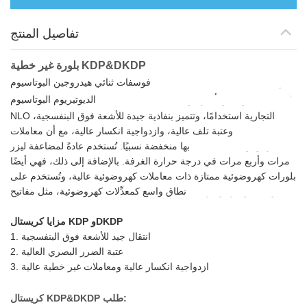
تفاصيل المنتج
بلورة غير خطية KDP&DKDP
فوسفات ثنائي
(KH2PO4)،
فوسفات ثنائي هيدروجين البوتاسيوم (KDP)
تُعد هذه المواد من أكثر مواد
(KD2PO4)
الديوتيريوم البوتاسيوم (DKDP)
NLO التجارية استخدامًا، وتتميز بنفاذية جيدة للأشعة فوق البنفسجية،
وعتبة تلف عالية، وازدواجية انكسار عالية، مع أن معاملات NLO الخاصة
بها منخفضة نسبيًا. تُستخدم عادةً لمضاعفة ليزر Nd:YAG مرتين وثلاث
مرات وأربع مرات في درجة حرارة الغرفة. بالإضافة إلى ذلك، فهي أيضًا
بلورات كهروضوئية ممتازة ذات معاملات كهروضوئية عالية، وتُستخدم على
نطاق واسع كمعدِّلات كهروضوئية، مثل مفاتيح Q وخلايا بوكلز، وغيرها.
مزايا كريستال KDP وDKDP
1. انتقال جيد للأشعة فوق البنفسجية
2. عتبة الضرر البصري العالية
3. ازدواجية انكسار عالية ومعاملات غير خطية عالية
طلب:
كريستال KDP&DKDP