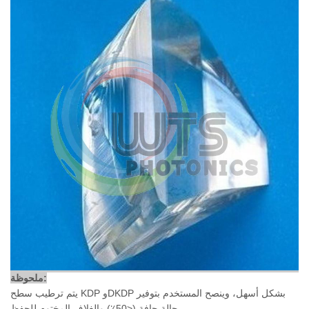
ملحوظة:
يتم ترطيب سطح KDP وDKDP بشكل أسهل، وينصح المستخدم بتوفير
حالة جافة (<50٪) والغلاف المختوم للحفظ.