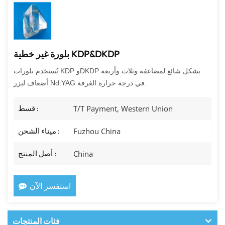
بلورة غير خطية KDP&DKDP
تُستخدم بلورات KDP وDKDP بشكل شائع لمضاعفة وثلاث وأربعة
أضعاف ليزر Nd:YAG في درجة حرارة الغرفة.
T/T Payment, Western Union
قسط :
Fuzhou China
ميناء الشحن :
China
أصل المنتج :
استفسر الآن
فئات المنتجات