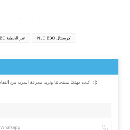
يرجى التأكد من أن الموظفين المؤهلين فقط هم من يمكنهم فتح ا
البلاستيكي لبلورة NLO، يُرجى منع التصاق بصمات الأصابع والزيوت والمواد الأخرى بالأسطح المصقولة أو المطلية.
NLO BBO كريستال
بلورات BBO غير الخطية
إذا كنت مهتمًا بمنتجاتنا وتريد معرفة المزيد من التف