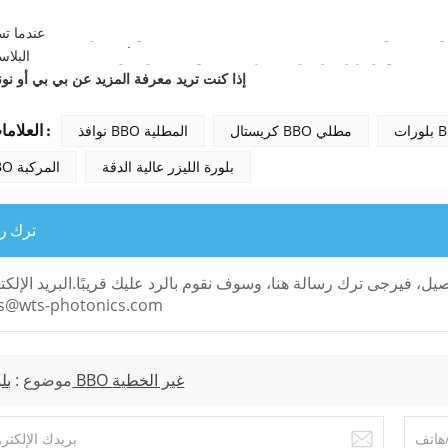
لصناديق البلاستيكية الداخلية في بيئة نظيفة. عند فتح الصندوق
بلورات BBO
عندما ت
كريستالات inear، اتصل بنا الآن!
إذا كنت تريد معرفة المزيد عن
بي بي أو نون
العلامات الساخنة :
كريستال BBO مطلي
نوافذ BBO المطلية
بلورة الليزر عالية الدقة
نوافذ BBO المركبة
ترك ر
اصيل، فيرجى ترك رسالة هنا، وسوف نقوم بالرد عليك قريبًا.البريد الإلكت
es@wts-photonics.com
بلورات BBO غير الخطية
موضوع :