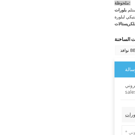
ملحوظة:
ستلم
ل
سالة
روني:
sal