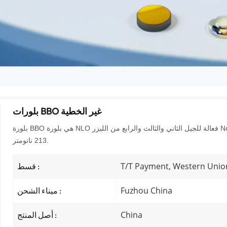
بلورات BBO غير الخطية
بلورة BBO هي بلورة NLO فعالة للجيل الثاني والثالث والرابع من الليزر Nd:YAG، وهي أفضل بلورة NLO للجيل الخامس من التوافقيات عند
213 نانومتر.
T/T Payment, Western Unio
قسط :
Fuzhou China
ميناء الشحن :
China
أصل المنتج :