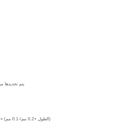
يتم تحديدها م
(العرض ± 0.1 مم) × (الارتفاع ± 0.1 مم) × (الطول +0.2 مم/-0.1 مم)