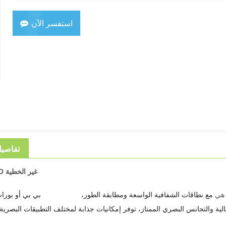
استفسر الآن
تفاصيل
بلورات BBO غير الخطية
- هي
مع نطاقات الشفافية الواسعة ومطابقة الطور،
بورات بيتا باريوم (β-BaB2O4)
بي بي أو