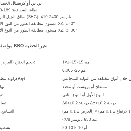
الخصائص البصرية:
بي بي أو كريستال
نطاق الشفافية: 189-3500 نانومتر
نطاق الجيل التوافقي الثاني (SHG): 410-2400 نانومتر
مستوى مطابقة الطور من النوع الأول: مستوى XZ، φ=0°
مستوى مطابقة الطور من النوع الأول: مستوى XZ، φ=30°
مواصفات بلورات BBO غير الخطية:
1×1~15×15 مم
حجم الجناح (العرض * الارتفاع):
0.005~25 مم
ن خلال أنواع مختلفة من التوليد المتجانس
زاوية مطابقة الطور(θ,φ)
مسطح أو بروست أو محدد
نهاية التكوين:
النوع الأول أو النوع الثاني
نوع المباراة:
Δθ<±0.2 درجة؛ Δφ<±0.2 درجة
تسامح الزاوية:
التسامح في الحجم:
<λ/8 عند 633 نانومتر
20-10 أو 10-5
تشطيب الأسطح: