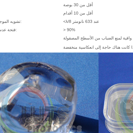
أقل من 30 بوصة
أقل من 10 أقدام
<λ/8 عند 633 نانومتر
تشويه الموجة الأمامية:
> 90%
فتحة عدسة واضحة: