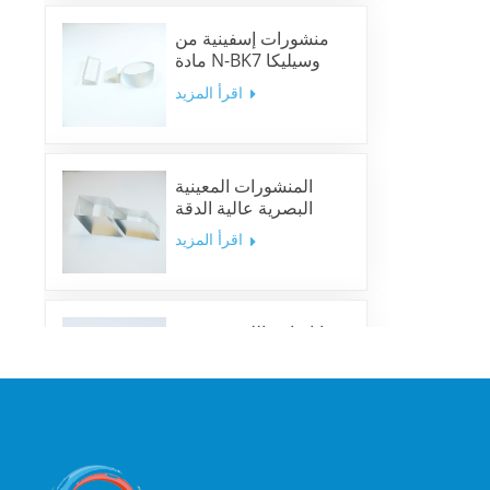
منشورات إسفينية من
مادة N-BK7 وسيليكا
منصهرة ونوافذ إسفينية
اقرأ المزيد
المنشورات المعينية
البصرية عالية الدقة
اقرأ المزيد
مرايا ثنائية اللون متعددة
النطاقات
اقرأ المزيد