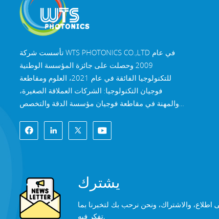
تأسست شركة WTS PHOTONICS CO.,LTD في عام
2009 وحصلت على جائزة المؤسسة الوطنية
للتكنولوجيا الفائقة في عام 2021، العلوم ومقاطعة
فوجيان التكنولوجيا: الشركات العملاقة الصغيرة،
والمهنة في مقاطعة فوجيان مؤسسة الدقة والتخصص
والابتكار في عام 2022. تقع WTS في مدينة فوتشو
الساحلية الجميلة الواقعة في جنوب شرق الصين، وهي
مدينة بصرية شهيرة. تمتلك شركة WTS 11000 متر
مربع من مباني المصانع القياسية، وهي مجموعة من
الموظفين الفنيين المهرة، ونظام معالجة بصرية كامل،
يشترك
نظام الطلاء، ونظام التجميع، ونظام مراقبة الجودة.
توفر WTS العملاء مع حلول شاملة للبحث والتطوير
ى اطلاع، والاشتراك، ونحن نرحب بك لتخبرنا بما
والتصميم والتصنيع المكونات البصرية عالية الدقة،
تفكر فيه.
عدسات التصوير البصري عالية الدقة، ومكونات الليزر