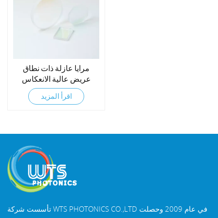
مرايا عازلة ذات نطاق
عريض عالية الانعكاس
اقرأ المزيد
تأسست شركة WTS PHOTONICS CO.,LTD في عام 2009 وحصلت