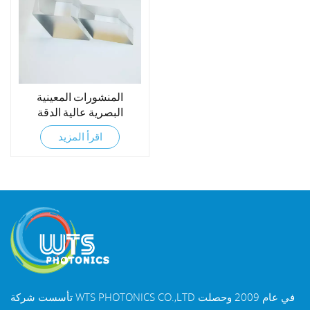
المنشورات المعينية
البصرية عالية الدقة
اقرأ المزيد
تأسست شركة WTS PHOTONICS CO.,LTD في عام 2009 وحصلت