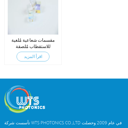
مقسمات شعاعية مُلغية
للاستقطاب مُلصقة
اقرأ المزيد
تأسست شركة WTS PHOTONICS CO.,LTD في عام 2009 وحصلت