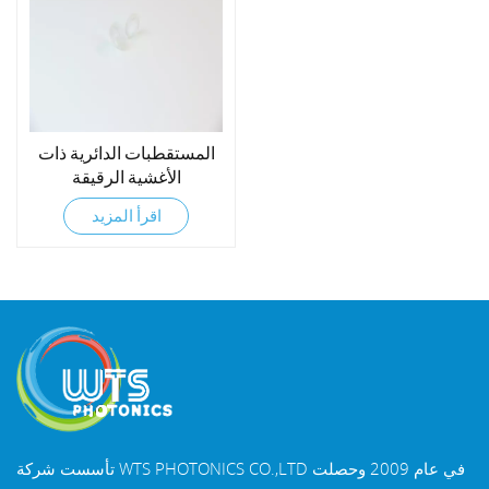
المستقطبات الدائرية ذات
الأغشية الرقيقة
اقرأ المزيد
تأسست شركة WTS PHOTONICS CO.,LTD في عام 2009 وحصلت