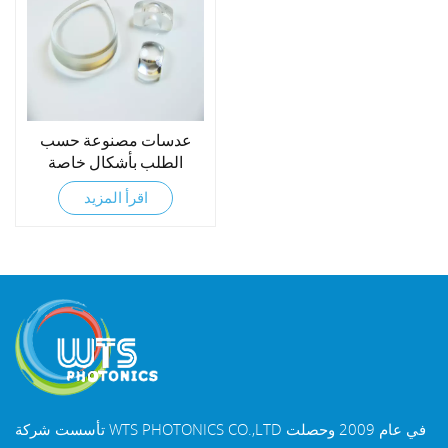
عدسات مصنوعة حسب
الطلب بأشكال خاصة
اقرأ المزيد
تأسست شركة WTS PHOTONICS CO.,LTD في عام 2009 وحصلت