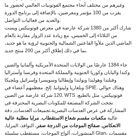
وغيرهم من مختلف أنحاء مجتمع الفوتونيات العالمي لحضور ما
يقرب من 100 مؤتمر ومعرضين، بالإضافة إلى برنامج الدورة
والعديد من فعاليات التواصل.
شارك أكثر من 1380 شركة عارضة في معرض فوتونيكس ويست
من الثلاثاء إلى الخميس، مع زيادة عدد الزوار مقارنة بالعام
الماضي الذين ملأوا القاعتين الشمالية والجنوبية لرؤية ما هو جديد،
بما في ذلك إطلاق أكثر من 200 منتج جديد.
جاء 1384 عارضًا من الولايات المتحدة الأمريكية وألمانيا والصين
وكندا واليابان وكوريا الجنوبية والمملكة المتحدة وفرنسا وأستراليا
وفنلندا وهولندا وبولندا وإيطاليا وسويسرا وإسرائيل وبلجيكا
وبلغاريا وليتوانيا.
إلخ. معظمهم أعضاء في SPIE. وهناك حوالي
TS فوتونيكس
، مثل
بالطبع،
W
120 شركة عارضة من الصين.
نجحت الشركة المصنعة للمكونات البصرية المحترفة في
المشاركة في عرض العدسات البصرية،
تجميعات العدسات
, دقة
عالية
مكعبات مقسم شعاع الاستقطاب
,
مرايا مطلية عالية
الانعكاس
,
صفائح الموجات من الدرجة صفر
، النوافذ، المرايا،
المنشورات، ألواح الموجات، مستقطب سلسلة Glan، مقسمات