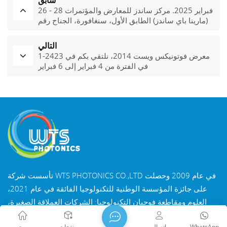
سابق
26 - 28 فبراير 2025. مركز ساندز للمعارض والمؤتمرات
(مارينا باي ساندز) الطابق الأول، سنغافورة، الجناح رقم
C236
التالي
معرض فوتونيكس ويست 2014، نلتقي بكم في 2423-1
في الفترة من 4 فبراير إلى 6 فبراير
تأسست شركة WTS PHOTONICS CO.,LTD في عام 2009 وحصلت
على جائزة المؤسسة الوطنية للتكنولوجيا الفائقة في عام 2021،
العلوم ومقاطعة فوجيان التكنولوجيا: الشركات العملاقة الصغيرة،
والمهنة في مقاطعة فوجيان مؤسسة الدقة والتخصص والابتكار في
WhatsApp
اتصال
منتجات
بيت