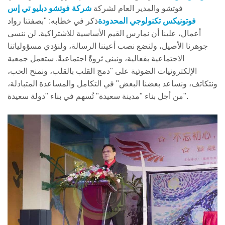
فوتشو والمدير العام لشركة
شركة فوتشو دبليو تي إس
فوتونيكس تكنولوجي المحدودة
ذكر في خطابه: "بصفتنا رواد
أعمال، علينا أن نمارس القيم الأساسية للاشتراكية. لن ننسى
جوهرنا الأصيل، ولنضع نصب أعيننا الرسالة، ولنؤدي مسؤولياتنا
الاجتماعية بفعالية، ونبني ثروةً اجتماعيةً. ستعمل جمعية
الإلكترونيات الضوئية على "دمج القلب بالقلب، ونمنح الحب،
ونتكاتف، ونساعد بعضنا البعض" في التكامل والمساعدة المتبادلة،
من أجل بناء "مدينة سعيدة" تُسهم في بناء "دولة سعيدة".