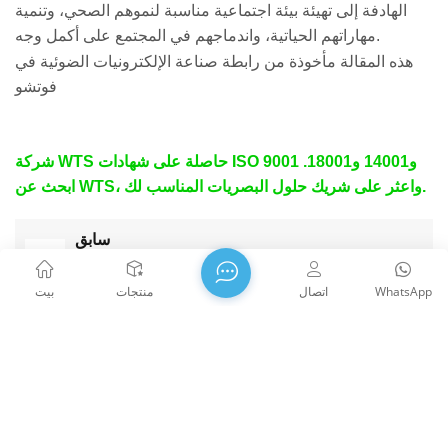
الهادفة إلى تهيئة بيئة اجتماعية مناسبة لنموهم الصحي، وتنمية
مهاراتهم الحياتية، واندماجهم في المجتمع على أكمل وجه.
هذه المقالة مأخوذة من رابطة صناعة الإلكترونيات الضوئية في
فوتشو
شركة WTS حاصلة على شهادات ISO 9001 و14001 و18001.
ابحث عن WTS، واعثر على شريك حلول البصريات المناسب لك.
سابق
تم تأسيس فريق كرة القدم WTS "Eleven People"
بنجاح
WhatsApp
اتصال
منتجات
بيت
التالي
عام 2020 سعيد للفئران الصينية