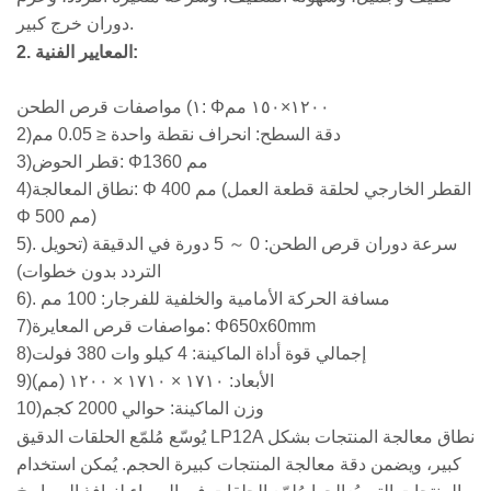
دوران خرج كبير.
2. المعايير الفنية:
١) مواصفات قرص الطحن: Φ١٢٠٠×١٥٠ مم
دقة السطح: انحراف نقطة واحدة ≤ 0.05 مم
)
2
قطر الحوض: Φ1360 مم
)
3
نطاق المعالجة: Φ 400 مم (القطر الخارجي لحلقة قطعة العمل
)
4
Φ 500 مم)
. سرعة دوران قرص الطحن: 0
～
5 دورة في الدقيقة (تحويل
)
5
التردد بدون خطوات)
. مسافة الحركة الأمامية والخلفية للفرجار: 100 مم
)
6
مواصفات قرص المعايرة: Φ650x60mm
)
7
إجمالي قوة أداة الماكينة: 4 كيلو وات 380 فولت
)
8
الأبعاد: ١٧١٠ × ١٧١٠ × ١٢٠٠ (مم)
)
9
وزن الماكينة: حوالي 2000 كجم
)
10
يُوسّع مُلمّع الحلقات الدقيق LP12A نطاق معالجة المنتجات بشكل
كبير، ويضمن دقة معالجة المنتجات كبيرة الحجم. يُمكن استخدام