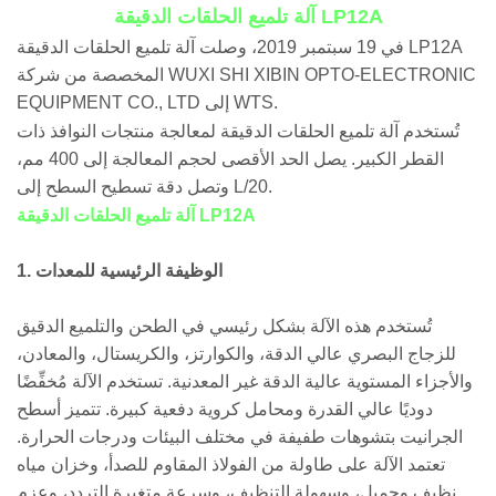
آلة تلميع الحلقات الدقيقة LP12A
في 19 سبتمبر 2019، وصلت آلة تلميع الحلقات الدقيقة LP12A
المخصصة من شركة WUXI SHI XIBIN OPTO-ELECTRONIC
EQUIPMENT CO., LTD إلى WTS.
تُستخدم آلة تلميع الحلقات الدقيقة لمعالجة منتجات النوافذ ذات
القطر الكبير. يصل الحد الأقصى لحجم المعالجة إلى 400 مم،
وتصل دقة تسطيح السطح إلى L/20.
آلة تلميع الحلقات الدقيقة LP12A
1. الوظيفة الرئيسية للمعدات
تُستخدم هذه الآلة بشكل رئيسي في الطحن والتلميع الدقيق
للزجاج البصري عالي الدقة، والكوارتز، والكريستال، والمعادن،
والأجزاء المستوية عالية الدقة غير المعدنية. تستخدم الآلة مُخفِّضًا
دوديًا عالي القدرة ومحامل كروية دفعية كبيرة. تتميز أسطح
الجرانيت بتشوهات طفيفة في مختلف البيئات ودرجات الحرارة.
تعتمد الآلة على طاولة من الفولاذ المقاوم للصدأ، وخزان مياه
نظيف وجميل، وسهولة التنظيف، وسرعة متغيرة التردد، وعزم