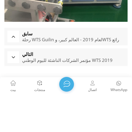
سابق
رحلة WTS Guilin لعام 2019 - العالم كبير، وWTS رائع
التالي
مؤتمر الشركات الناشئة لليوم الوطني WTS 2019
WhatsApp
اتصال
منتجات
بيت
تأسست شركة WTS PHOTONICS CO.,LTD في عام 2009 وحصلت
على جائزة المؤسسة الوطنية للتكنولوجيا الفائقة في عام 2021،