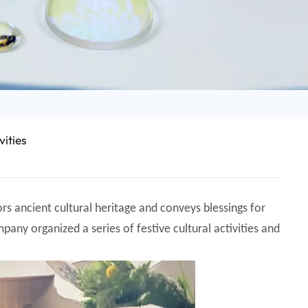
日语
Türk
Tiếng Việt
中文
ities
ors ancient cultural heritage and conveys blessings for
pany organized a series of festive cultural activities and