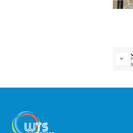
ي
P
R