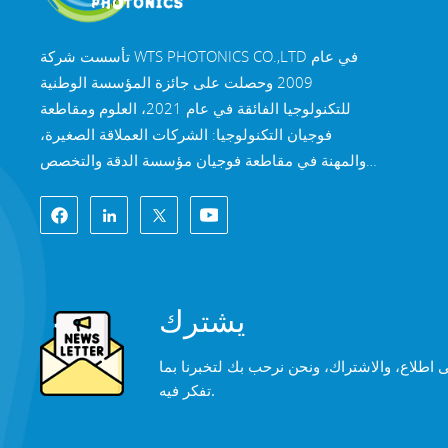
تأسست شركة WTS PHOTONICS CO.,LTD في عام
2009 وحصلت على جائزة المؤسسة الوطنية
للتكنولوجيا الفائقة في عام 2021، العلوم ومقاطعة
فوجيان التكنولوجيا: الشركات العملاقة الصغيرة،
والمهنة في مقاطعة فوجيان مؤسسة الدقة والتخصص
والابتكار في عام 2022. تقع WTS في مدينة فوتشو
الساحلية الجميلة الواقعة في جنوب شرق الصين، وهي
مدينة بصرية شهيرة. تمتلك شركة WTS 11000 متر
مربع من مباني المصانع القياسية، وهي مجموعة من
الموظفين الفنيين المهرة، ونظام معالجة بصرية كامل،
يشترك
نظام الطلاء، ونظام التجميع، ونظام مراقبة الجودة.
توفر WTS العملاء مع حلول شاملة للبحث والتطوير
ى اطلاع، والاشتراك، ونحن نرحب بك لتخبرنا بما
والتصميم والتصنيع المكونات البصرية عالية الدقة،
تفكر فيه.
عدسات التصوير البصري عالية الدقة، ومكونات الليزر
عالية الطاقة. تشمل منتجات WTS ما يلي: النوافذ
البصرية، العدسات، العدسات الأسطوانية، المرشحات،