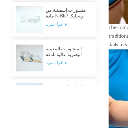
منشورات إسفينية من
مادة N-BK7 وسيليكا
منصهرة ونوافذ إسفينية
اقرأ المزيد
The compa
tradition
daily me
المنشورات المعينية
البصرية عالية الدقة
اقرأ المزيد
مرايا ثنائية اللون متعددة
النطاقات
اقرأ المزيد