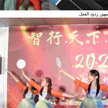
هور
ردود الفعل