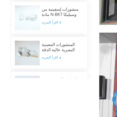
منشورات إسفينية من
مادة N-BK7 وسيليكا
منصهرة ونوافذ إسفينية
اقرأ المزيد
المنشورات المعينية
البصرية عالية الدقة
اقرأ المزيد
مرايا ثنائية اللون متعددة
النطاقات
اقرأ المزيد