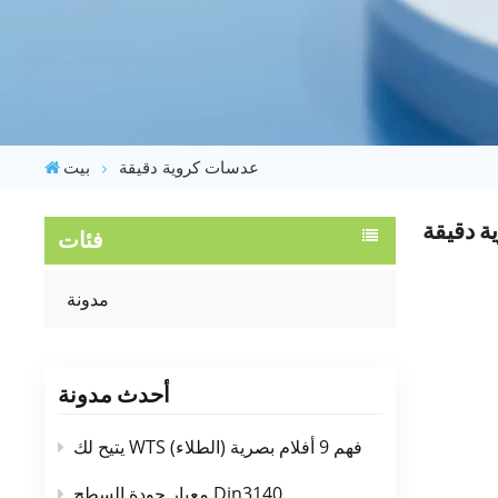
عدسات كروية دقيقة
بيت
 دقيقة
فئات
مدونة
أحدث مدونة
يتيح لك WTS فهم 9 أفلام بصرية (الطلاء)
معيار جودة السطح Din3140