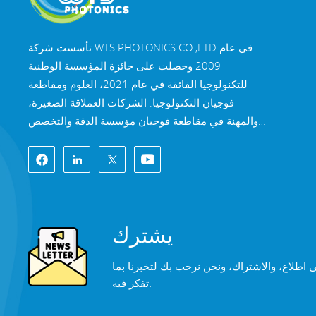
تأسست شركة WTS PHOTONICS CO.,LTD في عام
2009 وحصلت على جائزة المؤسسة الوطنية
للتكنولوجيا الفائقة في عام 2021، العلوم ومقاطعة
فوجيان التكنولوجيا: الشركات العملاقة الصغيرة،
والمهنة في مقاطعة فوجيان مؤسسة الدقة والتخصص
والابتكار في عام 2022. تقع WTS في مدينة فوتشو
الساحلية الجميلة الواقعة في جنوب شرق الصين، وهي
مدينة بصرية شهيرة. تمتلك شركة WTS 11000 متر
مربع من مباني المصانع القياسية، وهي مجموعة من
الموظفين الفنيين المهرة، ونظام معالجة بصرية كامل،
يشترك
نظام الطلاء، ونظام التجميع، ونظام مراقبة الجودة.
توفر WTS العملاء مع حلول شاملة للبحث والتطوير
ى اطلاع، والاشتراك، ونحن نرحب بك لتخبرنا بما
والتصميم والتصنيع المكونات البصرية عالية الدقة،
تفكر فيه.
عدسات التصوير البصري عالية الدقة، ومكونات الليزر
عالية الطاقة. تشمل منتجات WTS ما يلي: النوافذ