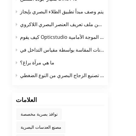
يتم وصف مبدأ تطبيق الطلاء البصري بإيجاز
طريقة الكشف عن ملف تعريف العنصر البصري اللاكروي
كيف يقوم Opticstudio بأخذ العينات في حساب الموجة الأمامية
OpticStu
ما هي مرآة براغ؟
مبدأ تصنيع الزجاج البصري من النوع الضغطي
العلامات
نوافذ بصرية مخصصة
مصنع العدسات البصرية