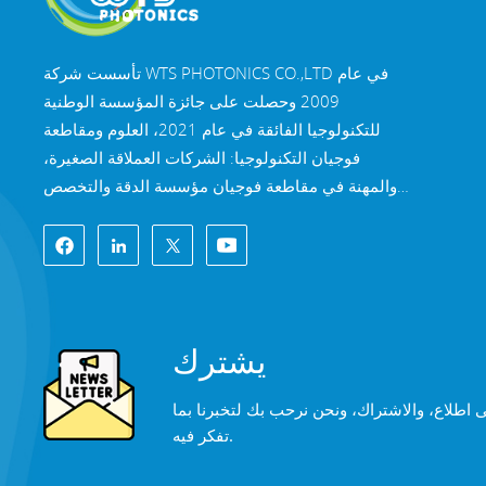
تأسست شركة WTS PHOTONICS CO.,LTD في عام
2009 وحصلت على جائزة المؤسسة الوطنية
للتكنولوجيا الفائقة في عام 2021، العلوم ومقاطعة
فوجيان التكنولوجيا: الشركات العملاقة الصغيرة،
والمهنة في مقاطعة فوجيان مؤسسة الدقة والتخصص
والابتكار في عام 2022. تقع WTS في مدينة فوتشو
الساحلية الجميلة الواقعة في جنوب شرق الصين، وهي
مدينة بصرية شهيرة. تمتلك شركة WTS 11000 متر
مربع من مباني المصانع القياسية، وهي مجموعة من
الموظفين الفنيين المهرة، ونظام معالجة بصرية كامل،
يشترك
نظام الطلاء، ونظام التجميع، ونظام مراقبة الجودة.
توفر WTS العملاء مع حلول شاملة للبحث والتطوير
ى اطلاع، والاشتراك، ونحن نرحب بك لتخبرنا بما
والتصميم والتصنيع المكونات البصرية عالية الدقة،
تفكر فيه.
عدسات التصوير البصري عالية الدقة، ومكونات الليزر
عالية الطاقة. تشمل منتجات WTS ما يلي: النوافذ