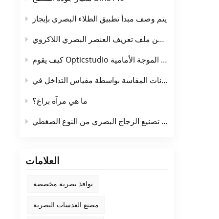
يتم وصف مبدأ تطبيق الطلاء البصري بإيجاز
طريقة الكشف عن ملف تعريف العنصر البصري اللاكروي
كيف يقوم Opticstudio بأخذ العينات في حساب الموجة الأمامية
OpticStu
ما هي مرآة براغ؟
مبدأ تصنيع الزجاج البصري من النوع الضغطي
العلامات
نوافذ بصرية مخصصة
مصنع العدسات البصرية