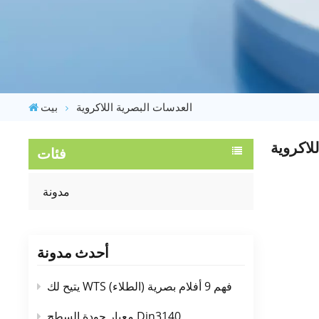
العدسات البصرية اللاكروية
بيت
لاكروية
فئات
مدونة
أحدث مدونة
يتيح لك WTS فهم 9 أفلام بصرية (الطلاء)
معيار جودة السطح Din3140