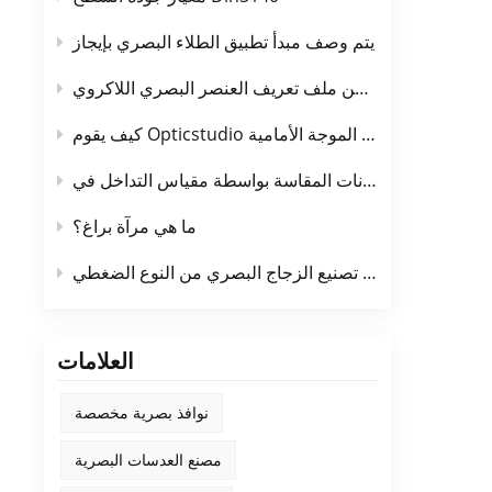
يتم وصف مبدأ تطبيق الطلاء البصري بإيجاز
طريقة الكشف عن ملف تعريف العنصر البصري اللاكروي
كيف يقوم Opticstudio بأخذ العينات في حساب الموجة الأمامية
OpticStu
ما هي مرآة براغ؟
مبدأ تصنيع الزجاج البصري من النوع الضغطي
العلامات
نوافذ بصرية مخصصة
مصنع العدسات البصرية