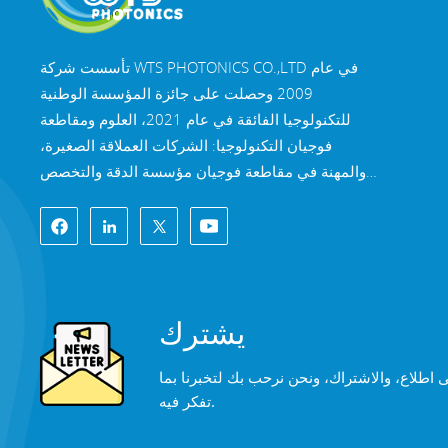
تأسست شركة WTS PHOTONICS CO.,LTD في عام
2009 وحصلت على جائزة المؤسسة الوطنية
للتكنولوجيا الفائقة في عام 2021، العلوم ومقاطعة
فوجيان التكنولوجيا: الشركات العملاقة الصغيرة،
والمهنة في مقاطعة فوجيان مؤسسة الدقة والتخصص
والابتكار في عام 2022. تقع WTS في مدينة فوتشو
الساحلية الجميلة الواقعة في جنوب شرق الصين، وهي
مدينة بصرية شهيرة. تمتلك شركة WTS 11000 متر
مربع من مباني المصانع القياسية، وهي مجموعة من
الموظفين الفنيين المهرة، ونظام معالجة بصرية كامل،
يشترك
نظام الطلاء، ونظام التجميع، ونظام مراقبة الجودة.
توفر WTS العملاء مع حلول شاملة للبحث والتطوير
ى اطلاع، والاشتراك، ونحن نرحب بك لتخبرنا بما
والتصميم والتصنيع المكونات البصرية عالية الدقة،
تفكر فيه.
عدسات التصوير البصري عالية الدقة، ومكونات الليزر
عالية الطاقة. تشمل منتجات WTS ما يلي: النوافذ