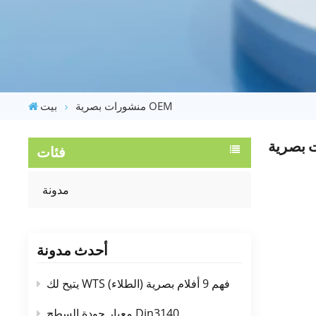
منشورات بصرية OEM
بيت
فئات
مدونة
أحدث مدونة
يتيح لك WTS فهم 9 أفلام بصرية (الطلاء)
معيار جودة السطح Din3140